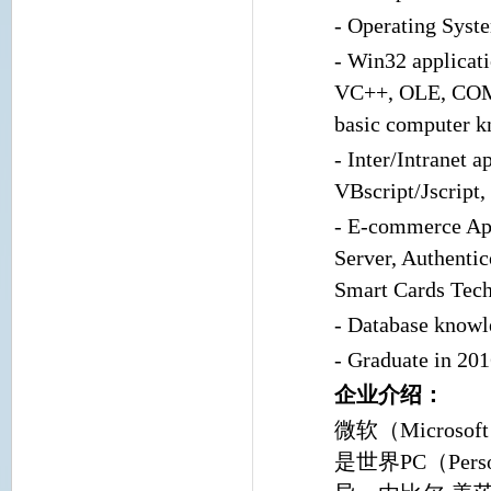
- Operating Sys
- Win32 applicat
VC++, OLE, COM/
basic computer kn
- Inter/Intranet 
VBscript/Jscript
- E-commerce App
Server, Authentic
Smart Cards Tech
- Database know
- Graduate in 20
企业介绍：
微软（Micro
是世界PC（Per