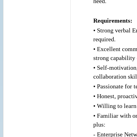
need.
Requirements:
• Strong verbal En
required.
• Excellent commu
strong capability
• Self-motivation
collaboration skil
• Passionate for 
• Honest, proacti
• Willing to lear
• Familiar with o
plus:
- Enterprise Net