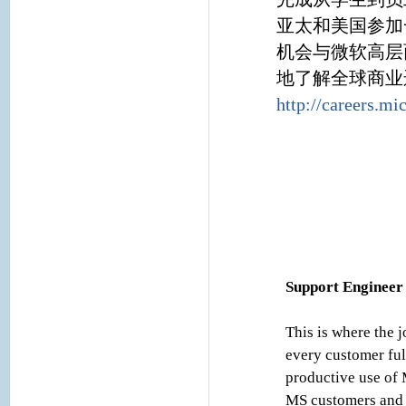
亚太和美国参加
机会与微软高层
地了解全球商业
http://careers.m
Support Engineer
This is where the
every customer ful
productive use of 
MS customers and h