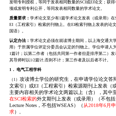
发明专利授权，等同于发表相同数量的SCI或EI论文；获
项或发明专利公开，等同发表相同数量的学术论文。
质量要求：
学术论文至少有1篇学术论文发表（或录用）在S
EI（工程索引）检索的刊物上。在EI检索刊物上发表的论
国语）。
认定办法：
学术论文必须在就读博士期间，以上海交通大
用）于所属学位评定分委员会认定的刊物上。学位申请人
1篇计；以第二作者（包括共同第一作者但是排序第二）发
其导师时以1/2篇计,否则不计；第三作者及以后者不计。
1
． 电气工程学科
攻读博士学位的研究生，在申请学位论文答
（1）
文索引）或
EI
（工程索引）检索源期刊上发表（
主要内容相关的学术论文两篇以上（含），其中
在
SCI
检索的
外文期刊上发表（或录用）（不包括
Lecture Notes
，不包括
WSEAS
）（
从
2018
年
6
月
求
）
。