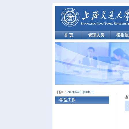
首 页
管理人员
招生信
日期：
2026年08月08日
当
学位工作
·
|