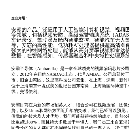
企业介绍：
安霸的产品广泛应用于人工智能计算机视觉、视频
等领域，包括视频安防、高级驾驶辅助系统（ADA
车记录仪、驾驶员及舱内智能监控、智能汽车无人
等。安霸的高性能、低功耗AI处理器提供超高清图
强大的神经网络处理，能够从高分辨率视频和雷达
数据，在智能感知、传感器融合和中央域控处理系
安霸半导体（
Ambarella
）是一家全球领先的视频编码芯片公
立，
2012
年在纽约
NASDAQ
上市，代号
AMBA
。公司总部位
市，旧金山湾区，这里高科技公司云集。在上海，深圳，新竹
位于上海浦东环境优美的世纪公园东南角，上海新国际博览中
线，交通便利。
安霸目前在为新的市场招募人才，结合公司在视频压缩，图像
势，以及
Linux
和网络方面近几年的突破，我们已经可以预见
借我们的技术及人才优势，我们可能获得持续的成功。目前公
比重超过
80%
，而且绝大多数属于年轻人，我们员工来自五湖
同专长的的人才都可在不同岗位找到自己的一席之地。我们重