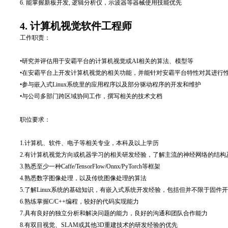
6. 能掌握新板开发, 逻辑分析仪，示波器等器械使用技能优先
4. 计算机视觉软件工程师
工作职责：
•
研究并评估用于安霸平台的计算机视觉或AI相关的算法、模型等
•
在安霸平台上开发计算机视觉的相关功能，并能针对安霸平台特性对其进行
•
参与嵌入式Linux系统里的应用程序以及部分驱动程序的开发和维护
•
与公司多部门跨区域协同工作，撰写相关的技术文档
职位要求：
1.
计算机、软件、电子等相关专业，本科及以上学历
2.
有计算机视觉方向或机器学习的相关研发经验，了解主流的神经网络的结构
3.
熟悉至少一种Caffe/TensorFlow/Onnx/PyTorch等框架
4.
熟悉数字图像处理，以及传统图像处理的算法
5.
了解Linux系统的基础知识，有嵌入式系统开发经验，包括但并不限于固件开发
6.
熟练掌握C/C++编程，较好的代码实现能力
7.
具有良好的独立分析和解决问题的能力，良好的沟通和团队合作能力
8.
有双目视觉、SLAM或其他3D重建技术的研发经验的优先