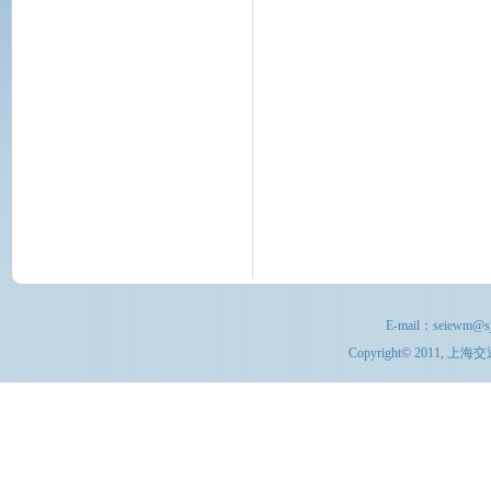
E-mail：
seiewm@sj
Copyright© 201