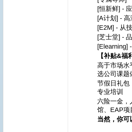
[
恒新鲜] -
[A
计划] -
[E2M]
-
从
[
芝士堂] -
[Elearning] 
【补贴&福
高于市场
选公司课题
节假日
专业培训
六险一金，
馆、EAP
当然，你可