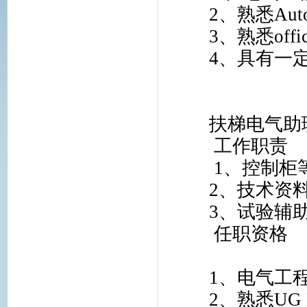
2
、熟悉
Au
3
、熟悉
offi
4
、具有一
扶梯电气助
工作职责
1
、控制柜
2
、技术资
3
、试验辅
任职资格
1
、电气工
2
、熟悉
UG