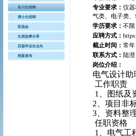
专业要求：
仪器
实习生招聘
气类、电子类、
博士生招聘
学历要求：
不限
双选会
应聘方式：
http
生涯故事分享
截止时间：
常年
历届毕业生去向
联系方式：
陆澄、
档案查询
岗位介绍：
电气设计助
工作职责
1
、图纸及
2
、项目非
3
、资料整
任职资格
1
、电气工