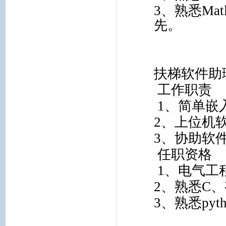
3
、熟悉
Mat
先。
扶梯软件助
工作职责
1
、简单嵌
2
、上位机
3
、协助软
任职资格
1
、电气工
2
、熟悉
C
、
3
、熟悉
pyt