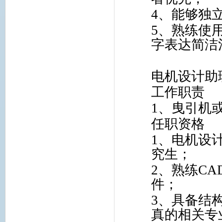
4
、能够独
5
、熟练使
字表达简洁
电机设计助
工作职责
1
、曳引机
任职资格
1
、电机设
究生；
2
、熟练
CA
件；
3
、具备结
真的相关专