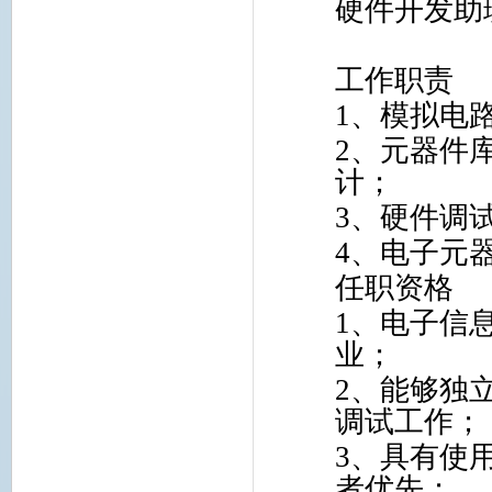
硬件开发助
工作职责
1
、模拟电
2
、元器件
计；
3
、硬件调
4
、电子元
任职资格
1
、电子信
业；
2
、能够独
调试工作；
3
、具有使
者优先；