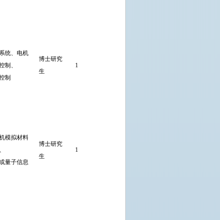
文）。
以第一作者
发表的论文
系统、电机
被EI或SCI
博士研究
控制、
1
收录2篇及
直接考核
宽
生
控制
以上(不含
会议论
文）。
以第一作者
发表的论文
机模拟材料
博士研究
被SCI收录4
、
1
直接考核
宽
生
篇及以上
或量子信息
(不含会议
论文）。
以第一作者