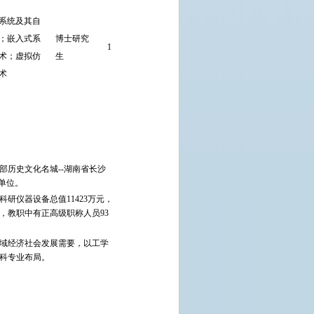
发表的论文
系统及其自
被EI或SCI
；嵌入式系
博士研究
1
收录2篇及
直接考核
宽
术；虚拟仿
生
以上(不含
术
会议论
文）。
历史文化名城--湖南省长沙
单位。
研仪器设备总值11423万元，
人，教职中有正高级职称人员93
区域经济社会发展需要，以工学
科专业布局。