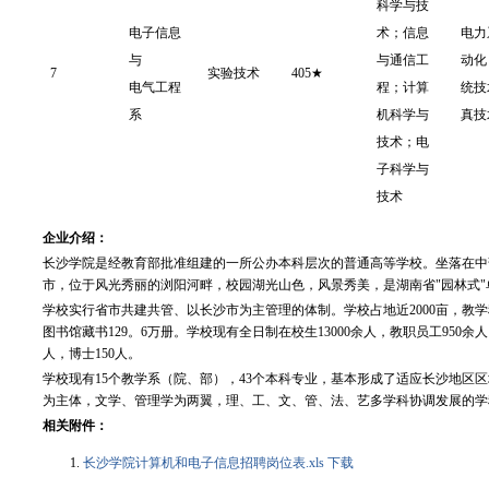
科学与技
电子信息
术；信息
电力
与
与通信工
动化
7
实验技术
405★
电气工程
程；计算
统技
系
机科学与
真技
技术；电
子科学与
技术
企业介绍：
长沙学院是经教育部批准组建的一所公办本科层次的普通高等学校。坐落在中部
市，位于风光秀丽的浏阳河畔，校园湖光山色，风景秀美，是湖南省"园林式"
学校实行省市共建共管、以长沙市为主管理的体制。学校占地近2000亩，教学科
图书馆藏书129。6万册。学校现有全日制在校生13000余人，教职员工950余
人，博士150人。
学校现有15个教学系（院、部），43个本科专业，基本形成了适应长沙地区
为主体，文学、管理学为两翼，理、工、文、管、法、艺多学科协调发展的学
相关附件：
长沙学院计算机和电子信息招聘岗位表.xls 下载