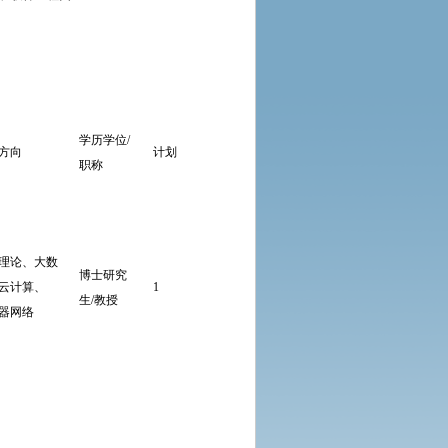
学历学位/
方向
计划
其他条件
考试方式
职称
符合学校学
理论、大数
博士研究
科带头人引
云计算、
1
直接考核
宽
生/教授
进基本条
器网络
件。