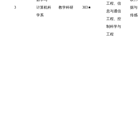
工程、信
3
计算机科
教学科研
303★
据与
息与通信
学系
传感
工程、控
制科学与
工程