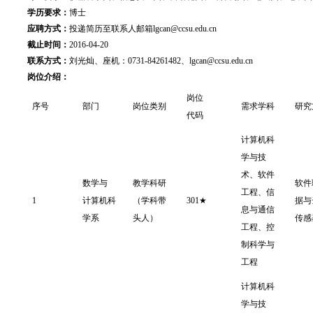
学历要求：
博士
应聘方式：
投递简历至联系人邮箱lgcan@ccsu.edu.cn
截止时间：
2016-04-20
联系方式：
刘光灿、座机：0731-84261482、lgcan@ccsu.edu.cn
岗位介绍：
岗位
序号
部门
岗位类别
需求学科
研究
代码
计算机科
学与技
术、软件
数学与
教学科研
软件
工程、信
1
计算机科
（学科带
301★
据与
息与通信
学系
头人）
传感
工程、控
制科学与
工程
计算机科
学与技