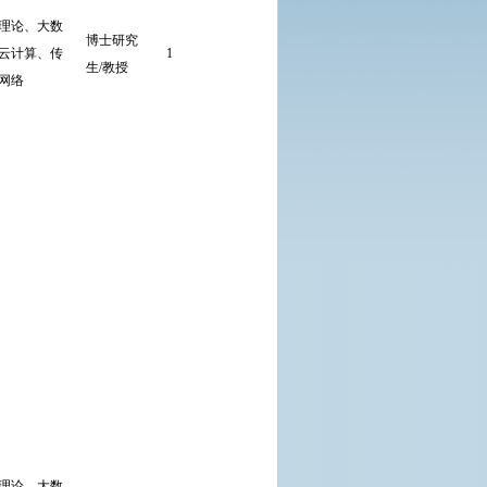
符合学校学
理论、大数
博士研究
科方向带头
云计算、传
1
直接考核
宽
生/教授
人引进基本
网络
条件。
1.主持或作
为核心成员
参与过国家
863或973项
目、国家杰
出青年科学
基金项目、
国家自然科
学重大项
目、国家自
然科学基金
理论、大数
项目、大型