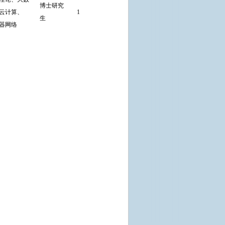
博士研究
云计算、
1
应用软件开
直接考核
宽
生
器网络
发项目其中
的任何1
项；
2.以第一作
者或通信作
者在本学科
国际国内权
威学术刊物
上发表有影
响的学术论
文1篇及以
上。
博士研究生
需以第一作
者发表的论
文被EI或