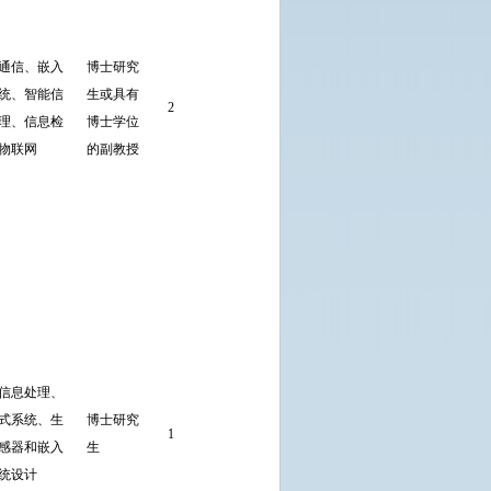
SCI收录2篇
及以上(不
通信、嵌入
博士研究
含会议论
宽
统、智能信
生或具有
文）；
2
直接考核
理、信息检
博士学位
具有博士学
物联网
的副教授
位的副教授
需主持国家
级科研项目
到
1项及以上
和省部级科
研项目3项
及以上。
以第一作者
发表的论文
信息处理、
被EI或SCI
式系统、生
博士研究
1
收录2篇及
直接考核
宽
感器和嵌入
生
以上(不含
统设计
会议论