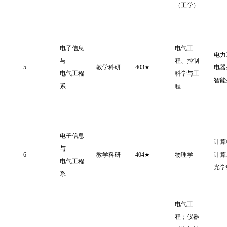
（工学）
电子信息
电气工
电力
与
程、控制
5
教学科研
403★
电器
电气工程
科学与工
智能
系
程
电子信息
计算
与
6
教学科研
404★
物理学
计算
电气工程
光学
系
电气工
程；仪器