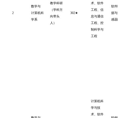
教学科研
术、软件
数学与
软件
（学科方
工程、信
2
计算机科
302★
据与
向带头
息与通信
学系
感器
人）
工程、控
制科学与
工程
计算机科
学与技
术、软件
数学与
软件