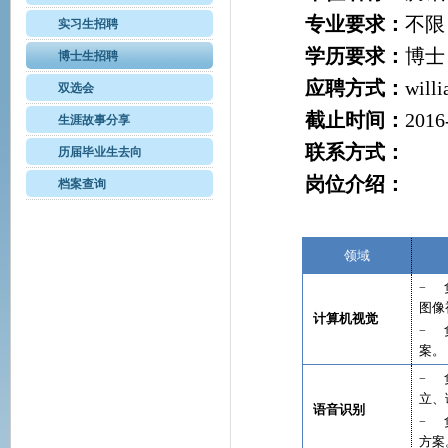
专业要求：
不限
实习生招聘
学历要求：
博士
博士生招聘
应聘方式：
will
双选会
截止时间：
2016
生涯故事分享
联系方式：
历届毕业生去向
岗位介绍：
档案查询
领域
−
图像
计算机视觉
−
案。
−
立、
语音识别
−
方案