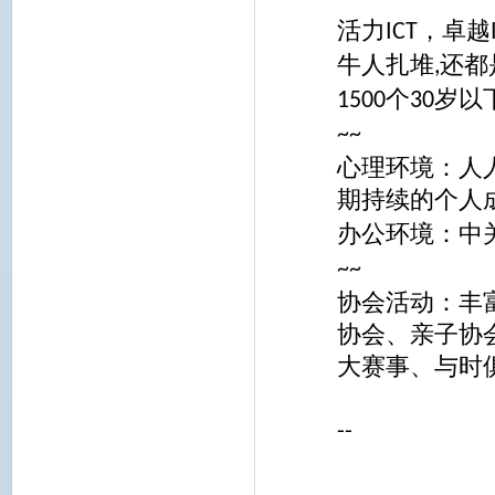
活力
，卓越
ICT
牛人扎堆
还都
,
个
岁以
1500
30
~~
心理环境：人
期持续的个人
办公环境：中
~~
协会活动：丰
协会、亲子协
大赛事、与时
--