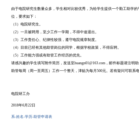
由于电院研究生数量众多，学生相对比较优秀，为给学生提供一个勤工助学的
位，要求如下：
（1）电院研究生。
（2）一旦被聘用，至少工作一学期，不得中途退出。
（3）工作责任心、纪律性较强，遵守电院规章制度。
（4）目前已经有其他助管岗位的同学，根据学校政策，不得应聘。
（5）工作能力强或有助管工作经历的优先。
请感兴趣的学生填写附件简历，发送至huangn01@163.com，邮件标题请注明
助管每周（周一至周五）工作一个整天，津贴为每月500元。若有疑问可联系电院研
电院研工办
2018年6月22日
系-姓名-学历-助管申请表