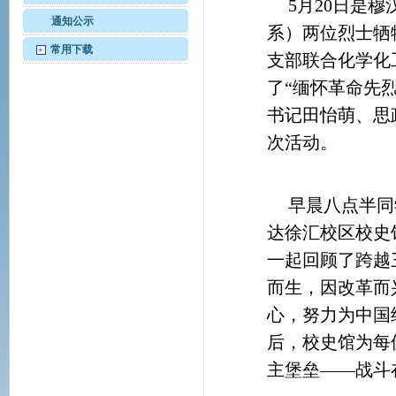
5月20日是穆
通知公示
系）两位烈士牺
常用下载
+
支部联合化学化
了“缅怀革命先
书记田怡萌、思
次活动。
早晨八点半同
达徐汇校区校史
一起回顾了跨越
而生，因改革而
心，努力为中国
后，校史馆为每
主堡垒——战斗