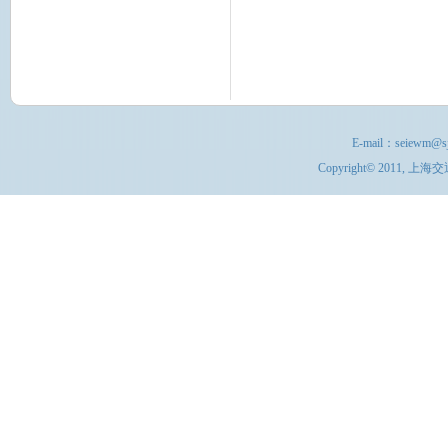
E-mail：
seiewm@sj
Copyright© 201