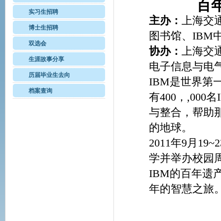
百
实习生招聘
主办：
上海交
博士生招聘
图书馆、
IBM
双选会
协办：
上海交
生涯故事分享
电子信息与电
历届毕业生去向
IBM
是世界第
档案查询
有
400
，
,000
名
与整合，帮助
的地球。
2011
年
9
月
19~2
学并举办校园
IBM
的百年遗
年的智慧之旅