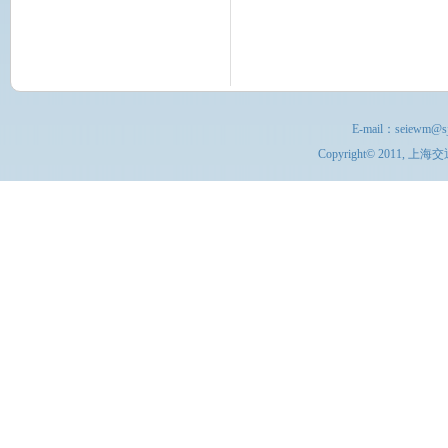
E-mail：
seiewm@sj
Copyright© 201