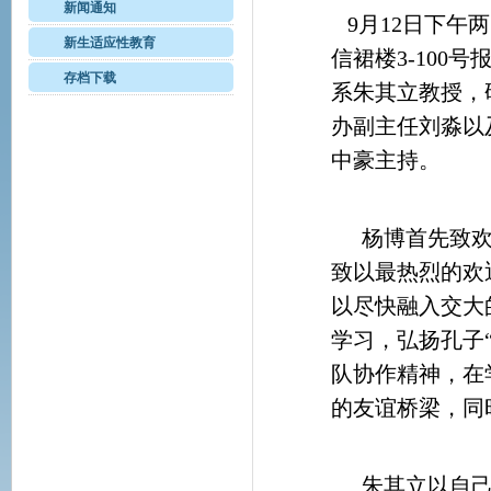
新闻通知
9月
12
日下午两
新生适应性教育
信裙楼
3-100
号
存档下载
系朱其立教授，
办副主任刘淼以
中豪主持。
杨博首先致
致以最热烈的欢
以尽快融入交大
学习，弘扬孔子
队协作精神，在
的友谊桥梁，同
朱其立以自