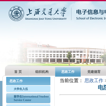
首 页
组织机构
思政工作
党建德育
当前位置：
思政工作
>
思政工作
·
电
大学生入伍
留学生International Student
Service Center