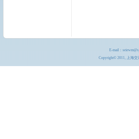
E-mail：
seiewm@sj
Copyright© 201