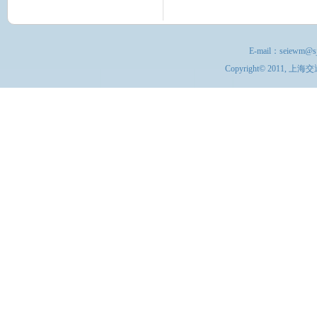
E-mail：
seiewm@sj
Copyright© 201