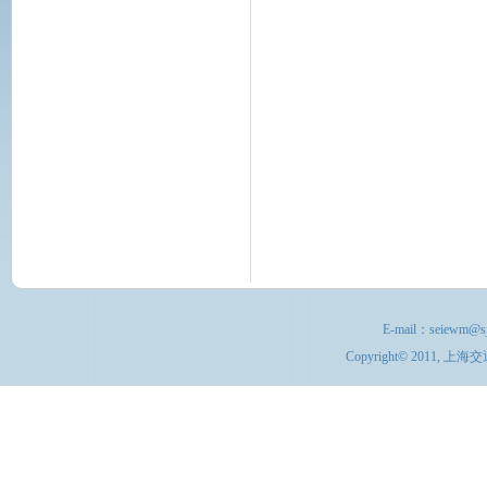
电
E-mail：
seiewm@sj
Copyright© 201