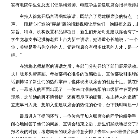
宾有电院学生党总支书记洪梅老师、电院学生党建联席会指导老师
主持人徐鑫开场言语幽默诙谐，既结合了党建联席会的特点，
声。一段精心打造的“穿越”版的招新视频让新生们一饱眼福之后，
宗旨、特点、机构设置和品牌项目，新生们开始对党建联席会有了
学生党总支书记洪梅老师上台为新生讲话，她语重心长地说，“一
业，关键是看与你交往的人。党建联席会有很多优秀的人才，是一
织。”
在洪梅老师精彩的讲话之后，各部门分别开始了部门展示活动
夫》版斧头帮舞蹈、考核部精心准备的改编歌曲、宣传部吸引眼球
话剧博得了新生们的热烈掌声，也体现出联席会的创意十足。就在
候，一幕感人的画面出现了：一位来自湖南衡阳的11级新生在两位
现场，之前她的脚不慎骨折，还裹着厚厚的绷带。在主持人的邀请
立志早日入党、想加入党建联席会的热忱的心情，台下顿时响起一
最后进入了提问环节，一位位急于加入联席会的同学纷纷举手
耐心地回答了他们的问题。宣讲会结束之后，新生们踊跃地提交了
报名表的时候，考虑周全的联席会特意安排了去年superE最佳台