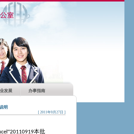
业发展
办事指南
说明
[ 2011年9月27日 ]
“
本批
xcel
20110919