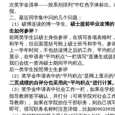
次奖学金清单——按系别排列”中红色字体标出。
报。
二、最近同学集中问的几个问题：
（
）硕博连读的博一学生、
硕士提前毕业攻博的
1
生如何参评
？
前两类学生以硕士身份参评，在填写各项表格时
和学号，但后面需括号附上硕士班号和学号。参
上一学年时间，不包括读博之后的工作。平均积
显示，在申请表“平均积点”一栏填写“直播生或提
我们会统一查询硕士期间平均积点。
后一类学生按照博士生参评
（
）奖学金申请表中的“平均积点”是网上显示的
2
二页成绩的自评分也采用此“平均积点”进行计算
（
）奖学金申请表中社会工作一栏，如果在学校
3
指导教师签字确认，并打分（可将学院对社会工
导教师）。如果在学院担任干部职务，则自己填
即可。填写职务名称时注意详细，比如
B0903393