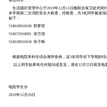
各位同学：
生活园区管理中心于
2019
年
12
月
11
日晚联合保卫处对闵
本学期第二次消防安全大检查，经检查，共3名同学被发现
如下：
518030910168 郭梦琪
516072910091 张万强
516030910418 张子旸
根据电院本科生综合测评条例，这3名同学在下学期的综合
以上同学如果有任何疑问或意见，请在12月25日前至电群3
电院学生办
2019年12月20日