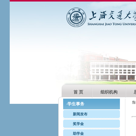
首 页
组织机构
当
学生事务
·
新闻发布
奖学金
助学金