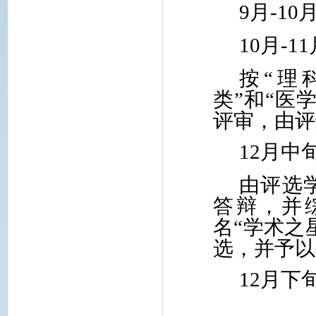
9
月-
10
10
月-
11
按“理
类”和“医
评审，由评
12
月中
由评选
答辩，并
名“学术之
选，并予以
12
月下