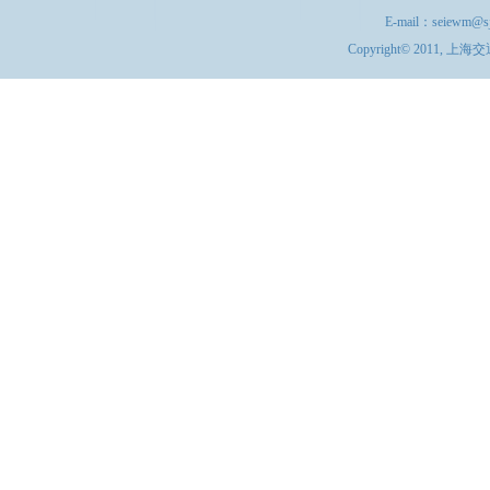
E-mail：
seiewm@sj
Copyright© 201