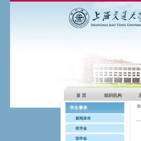
首 页
组织机构
当
学生事务
·
新闻发布
奖学金
助学金