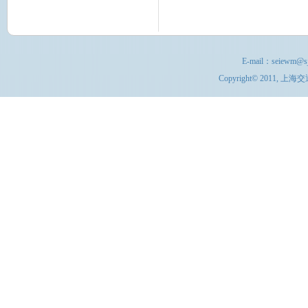
E-mail：
seiewm@sj
Copyright© 201