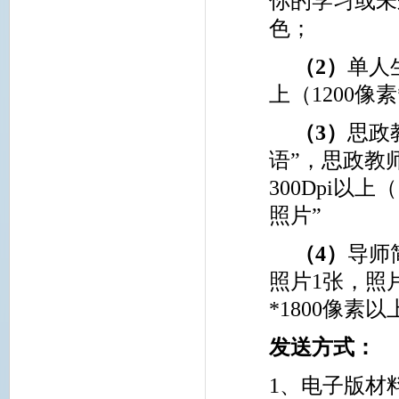
你的学习或未
色；
（
2
）
单人
上（
1200
像素
（
3
）
思政
语”，思政教
300Dpi
以上（
照片”
（
4
）
导师
照片
1
张，照
*1800
像素以
发送方式：
1、电子版材