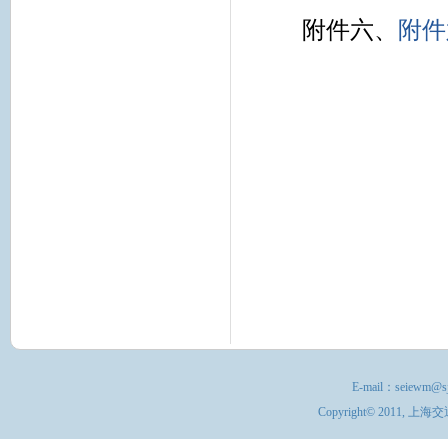
附件六、
附件
E-mail：
seiewm@sj
Copyright© 201