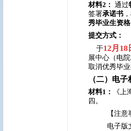
材料
2
：
通过
签署
承诺书
，
秀毕业生资格
提交方式：
1
2
月1
于
展中心（电院
取消优秀毕业
（二）电子
材料
1
：
《上
四。
【注意
电子版