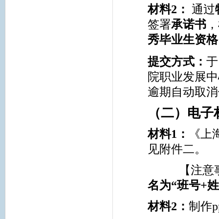
材料
2
：
通过
签署
承诺书
，
秀毕业生资格
提交方式：
于
院职业发展中
逾期自动取消
（二）电子
材料
1
：
《上
见附件二。
【注意
名为“班号
+
材料
2
：
制作
p