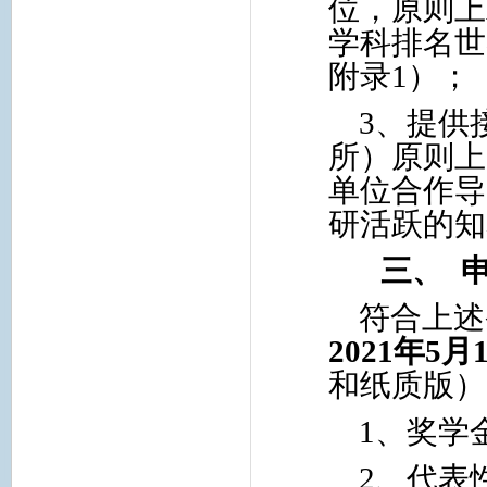
位，原则上
学科排名世
附录
1
）；
3
、提供
所）原则上
单位合作导
研活跃的知
三、
符合上述
2021
年
5
月
和纸质版）
1
、奖学
2
、代表