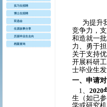
实习生招聘
博士生招聘
为提升
双选会
竞争力，支
生涯故事分享
和造就一批
历届毕业生去向
档案查询
力、勇于担
关于支持优
开展科研工
士毕业生发
一、申请对
1
、
2020
生（如已参
学或研究机