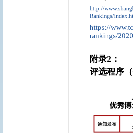
http://www.shang
Rankings/index.h
https://www.to
rankings/202
附录
2
：
评选程序（