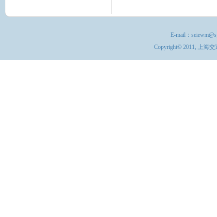
E-mail：
seiewm@sj
Copyright© 201