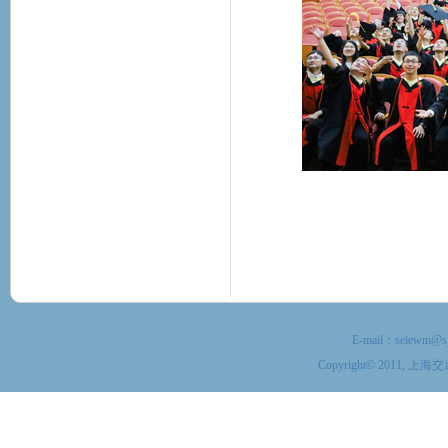
E-mail：
seiewm@sj
Copyright© 201