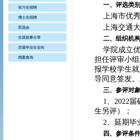
一、评选类
实习生招聘
上海市优
博士生招聘
上海交通
双选会
二、组织机
生涯故事分享
历届毕业生去向
学院成立
档案查询
担任评审小组
报学校学生就
导同意签发。
三、参评对
1
、202
生另评）；
2
、延期毕
四、参评条