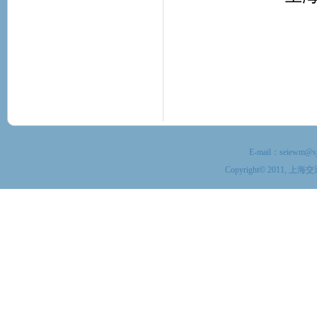
E-mail：
seiewm@sj
Copyright© 201