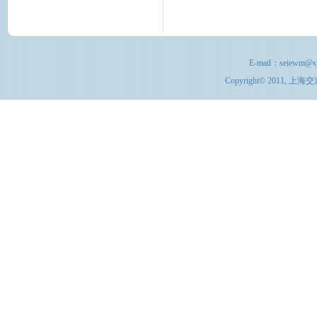
E-mail：
seiewm@sj
Copyright© 201