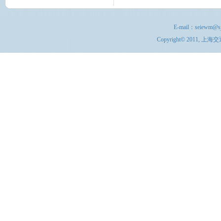
E-mail：
seiewm@sj
Copyright© 201