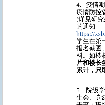
4.
疫情
疫情防控
(
详见研究
的通知
https://xs
学生在第
报名截图
料。
如楼
片和楼长
累计，只
5.
院级
生会、党
干事；班