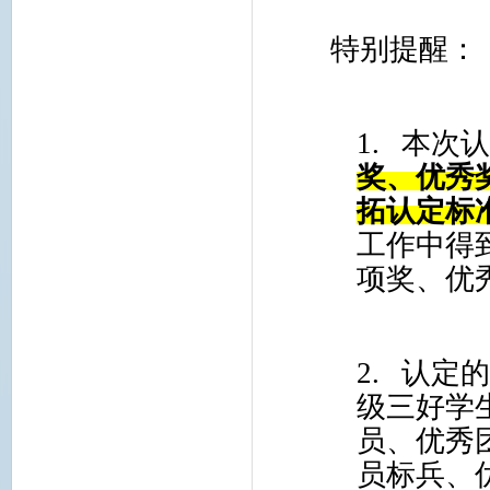
特别提醒：
1.
本次
奖、优秀
拓认定标
工作中得
项奖、优
2.
认定
级三好学
员、优秀
员标兵、