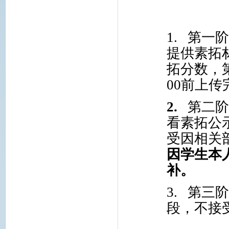
1.
第一
提供素拓
拓分数，
00
前上传
2.
第二
看素拓公
受因相关
因学生本
补。
3.
第三
段，不接