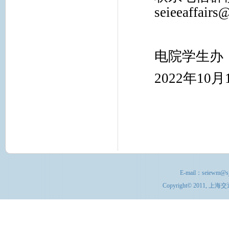
seieeaffairs
电院学生办
2022年10月
E-mail：
seiewm@sj
Copyright© 201