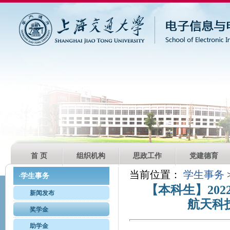
首 页
组织机构
思政工作
党建德育
当前位置：
学生事务
学生事务
·
【本科生】20
新闻发布
航天科
奖学金
助学金