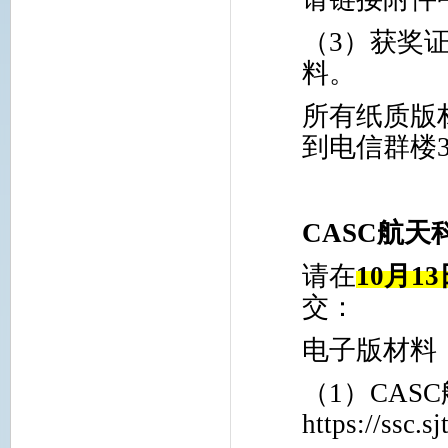
（
3
）获奖
料。
所有纸质版
到电信群楼
CASC
航天
请在
10
月
13
交：
电子版材料
（
1
）
CASC
https://ssc.s