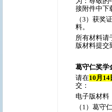
为：尊敬的
接附件中下
（
3
）获奖
料。
所有材料请
版材料提交
葛守仁奖学
请在
10
月
14
交：
电子版材料
（
1
）葛守