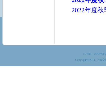
2022年
2022年
E-mail：
seiewm@sj
Copyright© 201