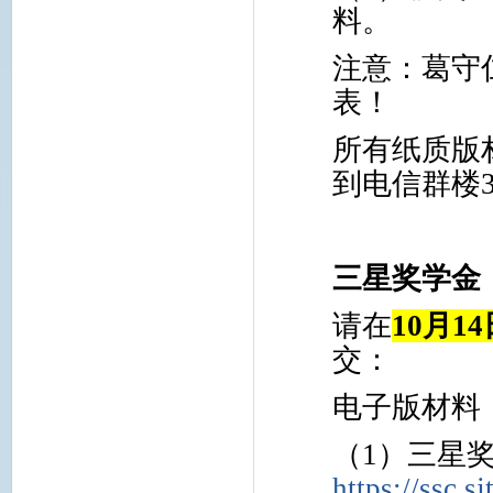
料。
注意：葛守
表！
所有纸质版
到电信群楼
三星奖学金
请在
10
月
14
交：
电子版材料
（1）
三星
https://ssc.s