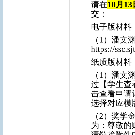
请在
10
月
13
交：
电子版材料
（
1
）潘文
https://ssc.s
纸质版材料
（
1
）潘文
过【学生查
击查看申请
选择对应模
（
2
）奖学
为：尊敬的
请链接附件