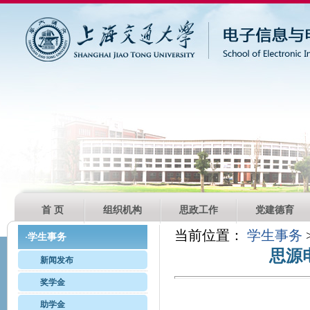
首 页
组织机构
思政工作
党建德育
当前位置：
学生事务
学生事务
·
思源
新闻发布
奖学金
助学金