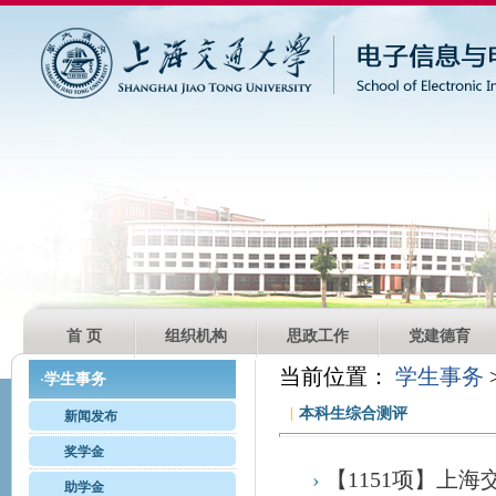
首 页
组织机构
思政工作
党建德育
当前位置：
学生事务
学生事务
·
|
本科生综合测评
新闻发布
奖学金
›
【1151项】上海
助学金