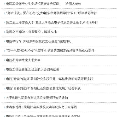
›
电院2019届毕业生专场招聘会参会指南——给用人单位
›
“邂逅浪漫，爱在初冬”交大电院-华师传播学院“双11”联谊精彩举行
›
第二届上海交通大学-复旦大学联合电子信息类博士生学术论坛举行
›
选调之声|李冰：仰望星空，脚踏实地
›
电院举行“计算机系88级校友爱心基金”颁奖典礼
›
“百十电院·薪火相传”电院学生党建第四届定向越野活动成功举行
›
电院召开学生党支书大会
›
电院2018级新生党员启航大会圆满落幕
›
电院“青春的选择”暑期社会实践团赴中车株洲所研究院开展实践
›
电院"青春的选择"暑期社会实践团赴北京展开社会实践
›
关于9.19电院举办重点单位专场招聘会的通知
›
青春的选择 | 暑期社会实践校友访谈纪实之山东路线
›
电院B17硕士电子第一党支部赴青岛开展暑期社会实践