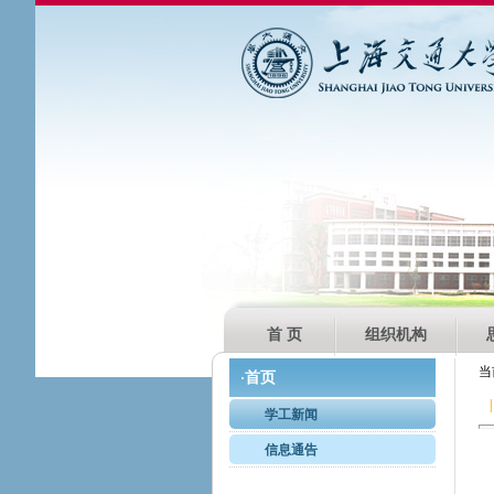
首 页
组织机构
当
首页
·
|
学工新闻
信息通告